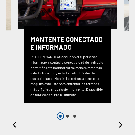
MANTENTE CONECTADO
E INFORMADO
RIDE COMMAND+ ofrece un nivel superior de
información, control y conectividad del vehículo,
permitiéndote monitorear de manera remota la
salud, ubicación y estado de tu UTV desde
cualquier lugar. Mantén la confianza de que tu
máquina está lista para enfrentar los terrenos
más difíciles en cualquier momento. Disponible
de fábrica en el Pro R Ultimate.