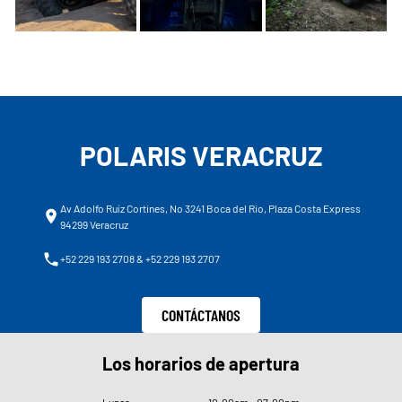
POLARIS VERACRUZ
Av Adolfo Ruíz Cortines, No 3241 Boca del Rio, Plaza Costa Express
94299 Veracruz
+52 229 193 2708 & +52 229 193 2707
CONTÁCTANOS
Los horarios de apertura
Lunes
10
:
00am - 07
:
00pm