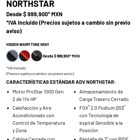
NORTHSTAR
Desde
$ 999,900* MXN
*IVA Incluido (Precios sujetos a cambio sin previo
aviso)
HIDDEN WARM TONE GRAY
Desde $ 999,900* MXN
*IVA Incluido
(Precios sujetos a cambio sin previo aviso).
CARACTERÍSTICAS ESTÁNDAR ADV NORTHSTAR:
Motor ProStar 1000 Gen
Almacenamiento de
2 de 114 HP
Carga Trasero Cerrado
®
®
Calefacción y Aire
FOX
2.0 Podium QS3
Acondicionado con
con Tecnología de
Control de Temperatura
espiral Sensible a la
y Zona
Posición
Cabina Cerrada con
Pantalla de 7" con RIDE