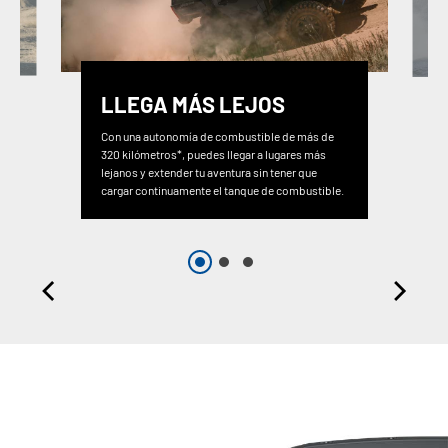
LLEGA MÁS LEJOS
Con una autonomía de combustible de más de
320 kilómetros*, puedes llegar a lugares más
lejanos y extender tu aventura sin tener que
cargar continuamente el tanque de combustible.