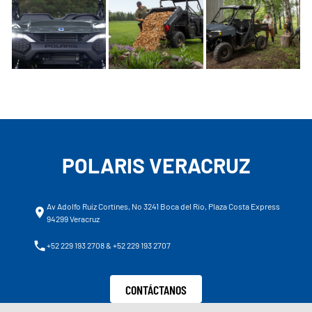
POLARIS VERACRUZ
Av Adolfo Ruíz Cortines, No 3241 Boca del Rio, Plaza Costa Express
94299 Veracruz
+52 229 193 2708 & +52 229 193 2707
CONTÁCTANOS