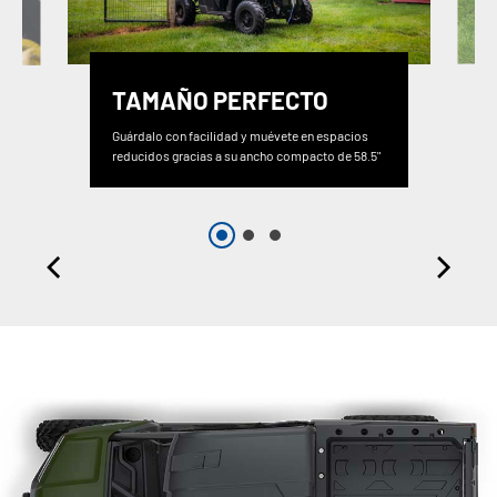
TAMAÑO PERFECTO
Guárdalo con facilidad y muévete en espacios
reducidos gracias a su ancho compacto de 58.5"