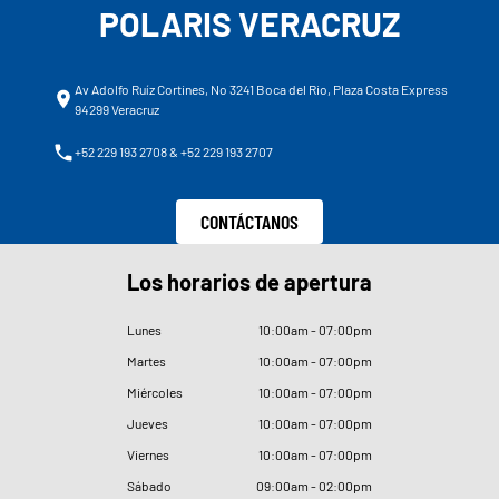
POLARIS VERACRUZ
Av Adolfo Ruíz Cortines, No 3241 Boca del Rio, Plaza Costa Express
94299 Veracruz
+52 229 193 2708 & +52 229 193 2707
CONTÁCTANOS
Los horarios de apertura
Lunes
10
:
00am - 07
:
00pm
Martes
10
:
00am - 07
:
00pm
Miércoles
10
:
00am - 07
:
00pm
Jueves
10
:
00am - 07
:
00pm
Viernes
10
:
00am - 07
:
00pm
Sábado
09
:
00am - 02
:
00pm